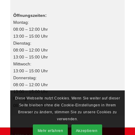
Öffnungszeiten:
Montag:
08:00 – 12:00 Uhr
13:00 – 15:00 Uhr
Dienstag:
08:00 – 12:00 Uhr
13:00 – 15:00 Uhr
Mittwoch:
13:00 – 15:00 Uhr
Donnerstag:
08:00 – 12:00 Uhr
13:00 – 15:00 Uhr
Freitag:
Diese Webseite nutzt Cookies. Wenn Sie weiter auf dieser
08:00 – 12:00 Uhr
Seite bleiben ohne die Cookie-Einstellungen in Ihrem
Browser zu ändern, stimmen Sie zu unsere Cookies zu
verwenden.
Mehr erfahren
Akzeptieren