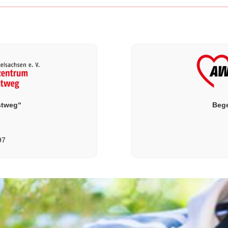
stweg“
Bege
97