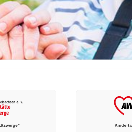
adtzwerge“
Kindert