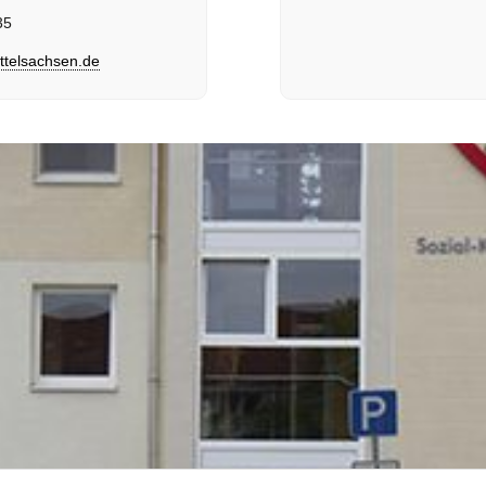
35
elsachsen.de