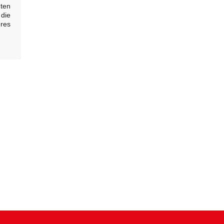
ten
 die
res