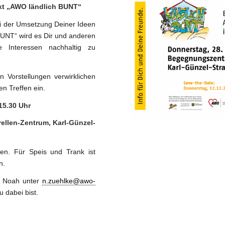
kt „AWO ländlich BUNT“
ei der Umsetzung Deiner Ideen
BUNT“ wird es Dir und anderen
 Interessen nachhaltig zu
 Vorstellungen verwirklichen
en Treffen ein.
5.30 Uhr
en-Zentrum, Karl-Günzel-
en. Für Speis und Trank ist
n.
ei Noah unter
n.zuehlke@awo-
 dabei bist.