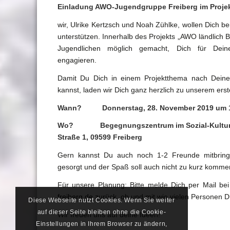
Einladung AWO-Jugendgruppe Freiberg im Proje
wir, Ulrike Kertzsch und Noah Zühlke, wollen Dich b
unterstützen. Innerhalb des Projekts „AWO ländlich 
Jugendlichen möglich gemacht, Dich für Deine
engagieren.
Damit Du Dich in einem Projektthema nach Deinen
kannst, laden wir Dich ganz herzlich zu unserem erst
Wann? Donnerstag, 28. November 2019 um 1
Wo? Begegnungszentrum im Sozial-Kulturell
Straße 1, 09599 Freiberg
Gern kannst Du auch noch 1-2 Freunde mitbring
gesorgt und der Spaß soll auch nicht zu kurz komme
Für unsere Planung: Bitte melde Dich per Mail b
freiberg.de
zurück, ob und mit wie vielen Personen Du
Diese Webseite nutzt Cookies. Wenn Sie weiter
auf dieser Seite bleiben ohne die Cookie-
Wir freuen uns auf deine Ideen!
Einstellungen in Ihrem Browser zu ändern,