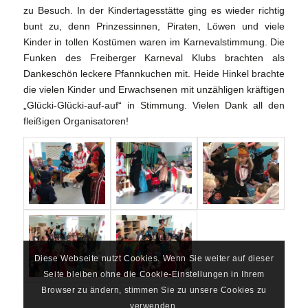
zu Besuch. In der Kindertagesstätte ging es wieder richtig
bunt zu, denn Prinzessinnen, Piraten, Löwen und viele
Kinder in tollen Kostümen waren im Karnevalstimmung. Die
Funken des Freiberger Karneval Klubs brachten als
Dankeschön leckere Pfannkuchen mit. Heide Hinkel brachte
die vielen Kinder und Erwachsenen mit unzähligen kräftigen
„Glücki-Glücki-auf-auf“ in Stimmung. Vielen Dank all den
fleißigen Organisatoren!
Diese Webseite nutzt Cookies. Wenn Sie weiter auf dieser
Seite bleiben ohne die Cookie-Einstellungen in Ihrem
Browser zu ändern, stimmen Sie zu unsere Cookies zu
verwenden.