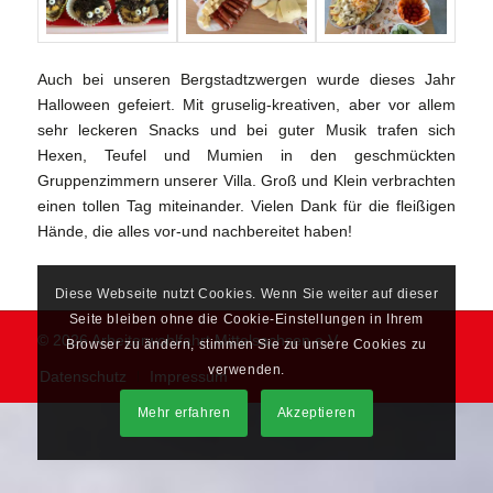
Auch bei unseren Bergstadtzwergen wurde dieses Jahr
Halloween gefeiert. Mit gruselig-kreativen, aber vor allem
sehr leckeren Snacks und bei guter Musik trafen sich
Hexen, Teufel und Mumien in den geschmückten
Gruppenzimmern unserer Villa. Groß und Klein verbrachten
einen tollen Tag miteinander. Vielen Dank für die fleißigen
Hände, die alles vor-und nachbereitet haben!
Diese Webseite nutzt Cookies. Wenn Sie weiter auf dieser
Seite bleiben ohne die Cookie-Einstellungen in Ihrem
© 2026 Arbeiterwohlfahrt Mittelsachsen e.V.
Browser zu ändern, stimmen Sie zu unsere Cookies zu
verwenden.
Datenschutz
Impressum
Mehr erfahren
Akzeptieren