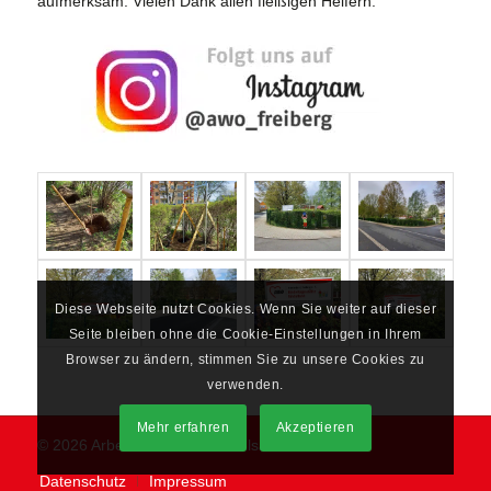
aufmerksam. Vielen Dank allen fleißigen Helfern.
Diese Webseite nutzt Cookies. Wenn Sie weiter auf dieser
Seite bleiben ohne die Cookie-Einstellungen in Ihrem
Browser zu ändern, stimmen Sie zu unsere Cookies zu
verwenden.
Mehr erfahren
Akzeptieren
© 2026 Arbeiterwohlfahrt Mittelsachsen e.V.
Datenschutz
Impressum