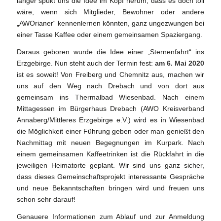
länger spukt uns die Idee im Kopf herum, dass es doch toll
wäre, wenn sich Mitglieder, Bewohner oder andere
„AWOrianer“ kennenlernen könnten, ganz ungezwungen bei
einer Tasse Kaffee oder einem gemeinsamen Spaziergang.
Daraus geboren wurde die Idee einer „Sternenfahrt“ ins
Erzgebirge. Nun steht auch der Termin fest:
am 6. Mai 2020
ist es soweit! Von Freiberg und Chemnitz aus, machen wir
uns auf den Weg nach Drebach und von dort aus
gemeinsam ins Thermalbad Wiesenbad. Nach einem
Mittagessen im Bürgerhaus Drebach (AWO Kreisverband
Annaberg/Mittleres Erzgebirge e.V.) wird es in Wiesenbad
die Möglichkeit einer Führung geben oder man genießt den
Nachmittag mit neuen Begegnungen im Kurpark. Nach
einem gemeinsamen Kaffeetrinken ist die Rückfahrt in die
jeweiligen Heimatorte geplant. Wir sind uns ganz sicher,
dass dieses Gemeinschaftsprojekt interessante Gespräche
und neue Bekanntschaften bringen wird und freuen uns
schon sehr darauf!
Genauere Informationen zum Ablauf und zur Anmeldung