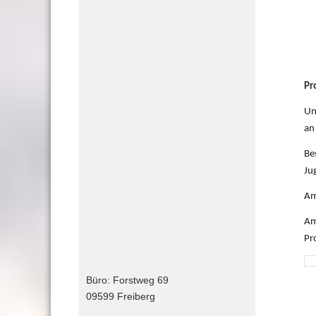
Pr
Un
an
Be
Ju
Am
Am
Pr
Büro: Forstweg 69
09599 Freiberg