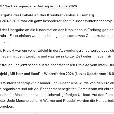
R Sachsenspiegel – Beitrag vom 18.02.2026
ergabe der Unikate an das Kreiskrankenhaus Freiberg
 20.02.2026 war ein ganz besonderer Tag für unser Winterferienprojek
i der Übergabe an die Kinderstation des Krankenhaus Freiberg gab es 
rührt. Es ist einfach wunderschön, gemeinsam etwas Gutes zu tun und
nnen.
s Projekt war ein voller Erfolg! In der Auswertungsrunde wurde deutlich
frieden mit dem Ergebnis und was sie in kurzer Zeit gelernt haben. 💫
r freuen uns jetzt schon auf die nächsten tollen Projekte vom Interkultu
ojekt „Mit Herz und Hand“ – Winterferien 2026 (kurzes Update vom 18.
s Winterferienprojekt für Kinder und Jugendliche wurde von den Proje
V. organisiert und mit viel Engagement begleitet. Gemeinsam mit ehren
sche für Masche entstanden liebevoll gefertigte Unikate. Auf den Fotos
tto „Jede Masche schenkt Wärme und Freude“ werden die Handarbeiten
ergeben.