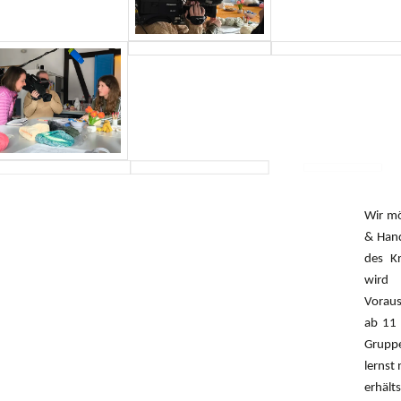
Wir mö
& Hand
des Kr
wird 
Voraus
ab 11 
Grupp
lernst
erhält