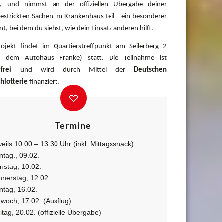
t, und nimmst an der offiziellen Übergabe deiner
gestrickten Sachen im Krankenhaus teil – ein besonderer
, bei dem du siehst, wie dein Einsatz anderen hilft.
ojekt findet im Quartierstreffpunkt am Seilerberg 2
er dem Autohaus Franke) statt. Die Teilnahme ist
frei
und wird durch Mittel der
Deutschen
hlotterie
finanziert.
Termine
eils 10:00 – 13:30 Uhr (inkl. Mittagssnack):
tag., 09.02.
nstag, 10.02.
nerstag, 12.02.
tag, 16.02.
twoch, 17.02. (Ausflug)
itag, 20.02. (offizielle Übergabe)