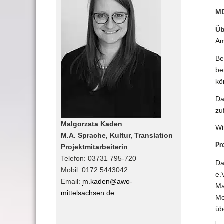
MD
Üb
Am
Be
be
kö
Da
zu
Malgorzata Kaden
Wi
M.A. Sprache, Kultur, Translation
Pr
Projektmitarbeiterin
Telefon: 03731 795-720
Da
Mobil: 0172 5443042
e.
Email:
m.kaden@awo-
Ma
mittelsachsen.de
Mo
üb