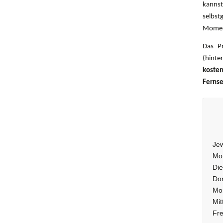
kanns
selbst
Moment
Das Pr
(hint
kosten
Fernse
Jew
Mon
Die
Don
Mon
Mit
Fre